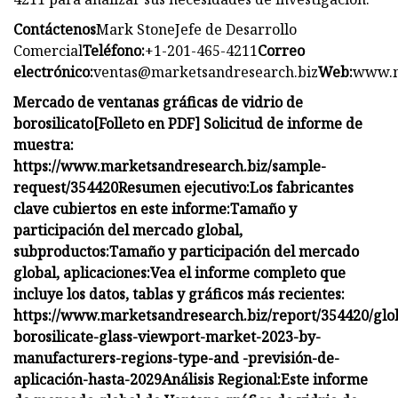
Contáctenos
Mark StoneJefe de Desarrollo
Comercial
Teléfono:
+1-201-465-4211
Correo
electrónico:
ventas@marketsandresearch.biz
Web:
www.m
Mercado de ventanas gráficas de vidrio de
borosilicato
[Folleto en PDF] Solicitud de informe de
muestra:
https://www.marketsandresearch.biz/sample-
request/354420
Resumen ejecutivo:
Los fabricantes
clave cubiertos en este informe:
Tamaño y
participación del mercado global,
subproductos:
Tamaño y participación del mercado
global, aplicaciones:
Vea el informe completo que
incluye los datos, tablas y gráficos más recientes:
https://www.marketsandresearch.biz/report/354420/glo
borosilicate-glass-viewport-market-2023-by-
manufacturers-regions-type-and -previsión-de-
aplicación-hasta-2029
Análisis Regional:
Este informe