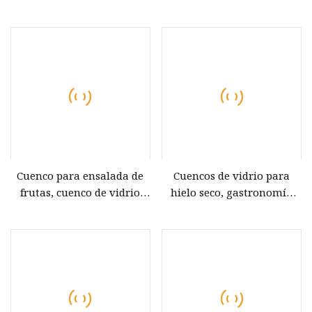
redonda segura para
horno apto para
microondas con tapa de PP
Cuenco para ensalada de
Cuencos de vidrio para
frutas, cuenco de vidrio
hielo seco, gastronomía
transparente para el
molecular, vidrio de
hogar, pudín, taza de
borosilicato reutilizable,
yogur, cuenco pequeño,
plato de vidrio de doble
vidrio de borosilicato
pared Premium para
ensalada y aperitivo