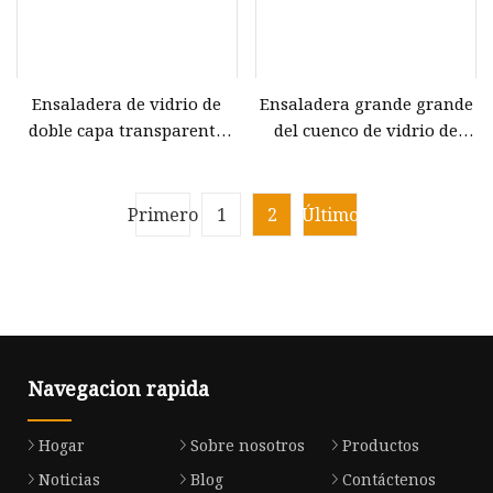
Ensaladera de vidrio de
Ensaladera grande grande
doble capa transparente
del cuenco de vidrio de
con alto contenido de
borosilicato del servicio de
borosilicato
mesa 1200ml para
microondas
Primero
1
2
Último
Navegacion rapida
Hogar
Sobre nosotros
Productos
Noticias
Blog
Contáctenos