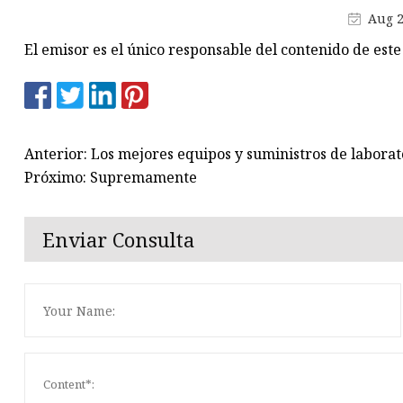
Aug 2
Envase de comida de vidrio de
El emisor es el único responsable del contenido de este
borosilicato
Anterior: Los mejores equipos y suministros de laborat
Próximo: Supremamente
Enviar Consulta