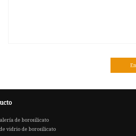
En
ucto
alería de borosilicato
de vidrio de borosilicato