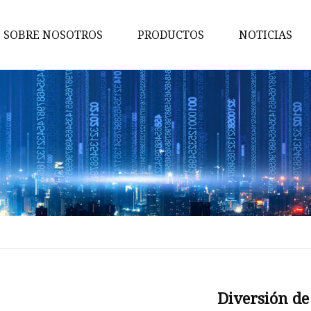
SOBRE NOSOTROS
PRODUCTOS
NOTICIAS
Cristalería de borosilicato
Olla de vidrio de borosilicato
Utensilios para hornear de vid
de borosilicato
Cazuela de vidrio de borosilica
Ensaladera de vidrio de
borosilicato
Tarro de almacenamiento de
vidrio de borosilicato
Taza medidora de vidrio de
Diversión de
borosilicato