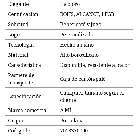
Elegante
Incoloro
Certificación
ROHS, ALCANCE, LFGB
Solicitud
Beber café y jugo
Logo
Personalizado
Tecnología
Hecho a mano
Material
Alto borosilicato
Característica
Disponible, resistente al calor
Paquete de
Caja de cartón/palé
transporte
Cualquier tamaño según el
Especificación
cliente
Marca comercial
A MÍ
Origen
Porcelana
Código hs
7013370000